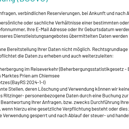
fragen, verbindlichen Reservierungen, bei Ankunft und nach 
rsönliche oder sachliche Verhältnisse einer bestimmten oder 
elefonnummer, Ihre E-Mail Adresse oder Ihr Geburtsdatum werde
unseres Dienstleistungsangebotes übermittelten Daten werde
 Bereitstellung Ihrer Daten nicht möglich. Rechtsgrundlage für
flichtet die Daten zu erheben und auch weiterzuleiten:
eherbergung im Reiseverkehr (Beherbergungsstatistikgesetz -
s Marktes Prien am Chiemsee
tzes (BayRS 2024-1-I)
nte Stellen, deren Löschung und Verwendung können wir keine
Ritzinger- personenbezogene Daten durch eine Buchung zur Ve
ur Beantwortung Ihrer Anfragen, bzw. zwecks Durchführung Ih
t, wenn hierzu eine gesetzliche Verpflichtung besteht oder di
tere Verwendung gesperrt und nach Ablauf der steuer- und hand