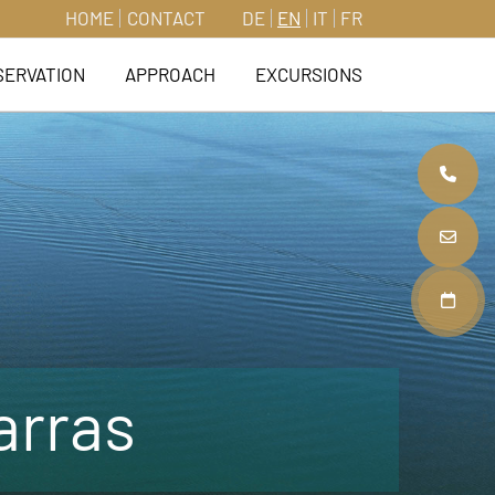
HOME
CONTACT
DE
EN
IT
FR
SERVATION
APPROACH
EXCURSIONS
+4
in
Re
arras