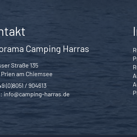
ntakt
orama Camping Harras
R
P
ser Straße 135
R
 Prien am Chiemsee
A
A
49 (0)8051 / 904613
P
l:
info@camping-harras.de