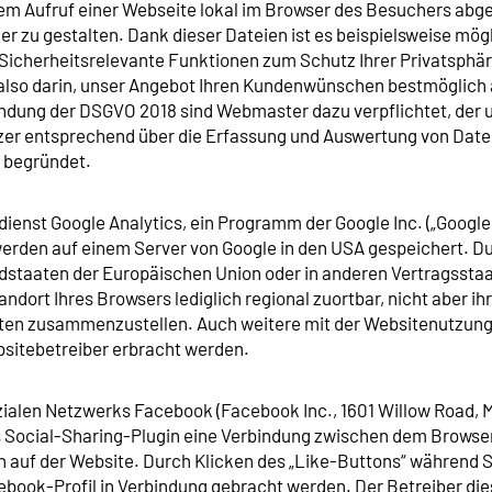
dem Aufruf einer Webseite lokal im Browser des Besuchers abge
r zu gestalten. Dank dieser Dateien ist es beispielsweise mögl
 Sicherheitsrelevante Funktionen zum Schutz Ihrer Privatsphä
 also darin, unser Angebot Ihren Kundenwünschen bestmöglich
endung der DSGVO 2018 sind Webmaster dazu verpflichtet, der 
zer entsprechend über die Erfassung und Auswertung von Daten
O begründet.
enst Google Analytics, ein Programm der Google Inc. („Google,
werden auf einem Server von Google in den USA gespeichert. 
liedstaaten der Europäischen Union oder in anderen Vertrags
andort Ihres Browsers lediglich regional zuortbar, nicht aber 
äten zusammenzustellen. Auch weitere mit der Websitenutzung
sitebetreiber erbracht werden.
ialen Netzwerks Facebook (Facebook Inc., 1601 Willow Road, Me
s Social-Sharing-Plugin eine Verbindung zwischen dem Browser
 auf der Website. Durch Klicken des „Like-Buttons“ während S
ebook-Profil in Verbindung gebracht werden. Der Betreiber die