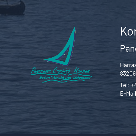
Ko
Pan
Harras
83209
Tel:
+
E-Mai