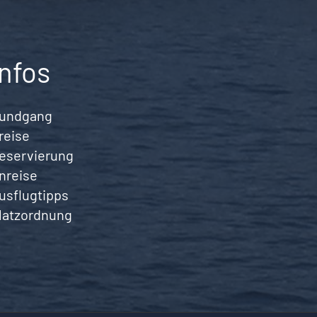
Infos
undgang
reise
eservierung
nreise
usflugtipps
latzordnung