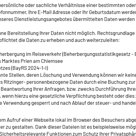
rsönliche oder sachliche Verhältnisse einer bestimmten oder 
elefonnummer, Ihre E-Mail Adresse oder Ihr Geburtsdatum werde
unseres Dienstleistungsangebotes übermittelten Daten werde
 Bereitstellung Ihrer Daten nicht möglich. Rechtsgrundlage für
flichtet die Daten zu erheben und auch weiterzuleiten:
eherbergung im Reiseverkehr (Beherbergungsstatistikgesetz -
s Marktes Prien am Chiemsee
tzes (BayRS 2024-1-I)
nte Stellen, deren Löschung und Verwendung können wir keine
Ritzinger- personenbezogene Daten durch eine Buchung zur Ve
ur Beantwortung Ihrer Anfragen, bzw. zwecks Durchführung Ih
t, wenn hierzu eine gesetzliche Verpflichtung besteht oder di
tere Verwendung gesperrt und nach Ablauf der steuer- und hand
dem Aufruf einer Webseite lokal im Browser des Besuchers abge
r zu gestalten. Dank dieser Dateien ist es beispielsweise mögl
 Sicherheitsrelevante Funktionen zum Schutz Ihrer Privatsphä