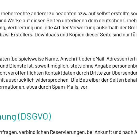
 Urheberrechte anderer zu beachten bzw. auf selbst erstellte s
e und Werke auf diesen Seiten unterliegen dem deutschen Urhebe
ung, Verbreitung und jede Art der Verwertung außerhalb der Gr
bzw. Erstellers. Downloads und Kopien dieser Seite sind nur f
en (beispielsweise Name, Anschrift oder eMail-Adressen) erho
e und Dienste ist, soweit möglich, stets ohne Angabe persone
ht veröffentlichten Kontaktdaten durch Dritte zur Übersendun
t ausdrücklich widersprochen. Die Betreiber der Seiten behalt
ormationen, etwa durch Spam-Mails, vor.
nung (DSGVO)
fragen, verbindlichen Reservierungen, bei Ankunft und nach 