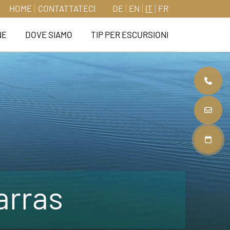
HOME
CONTATTATECI
DE
EN
IT
FR
NE
DOVE SIAMO
TIP PER ESCURSIONI
+4
in
Pr
arras