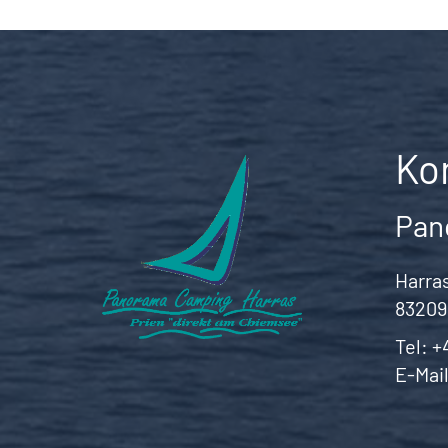
Ko
Pan
Harras
83209
Tel:
+
E-Mai