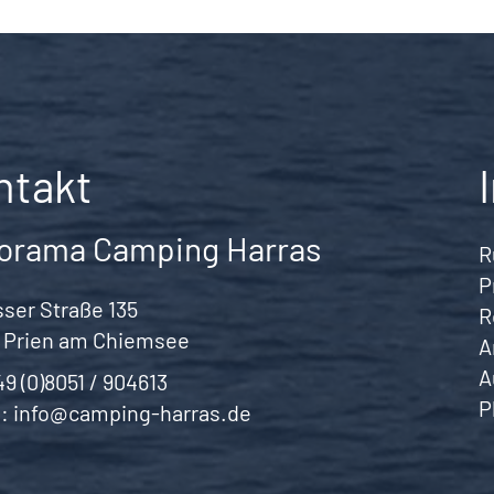
ntakt
orama Camping Harras
R
P
ser Straße 135
R
 Prien am Chiemsee
A
A
49 (0)8051 / 904613
P
l:
info@camping-harras.de