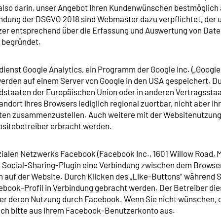
 also darin, unser Angebot Ihren Kundenwünschen bestmöglich
endung der DSGVO 2018 sind Webmaster dazu verpflichtet, der 
zer entsprechend über die Erfassung und Auswertung von Daten
O begründet.
enst Google Analytics, ein Programm der Google Inc. („Google,
werden auf einem Server von Google in den USA gespeichert. 
liedstaaten der Europäischen Union oder in anderen Vertrags
andort Ihres Browsers lediglich regional zuortbar, nicht aber 
äten zusammenzustellen. Auch weitere mit der Websitenutzung
sitebetreiber erbracht werden.
ialen Netzwerks Facebook (Facebook Inc., 1601 Willow Road, Me
s Social-Sharing-Plugin eine Verbindung zwischen dem Browser
 auf der Website. Durch Klicken des „Like-Buttons“ während S
ebook-Profil in Verbindung gebracht werden. Der Betreiber die
über deren Nutzung durch Facebook. Wenn Sie nicht wünschen,
ich bitte aus Ihrem Facebook-Benutzerkonto aus.