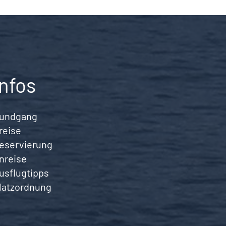
Infos
undgang
reise
eservierung
nreise
usflugtipps
latzordnung