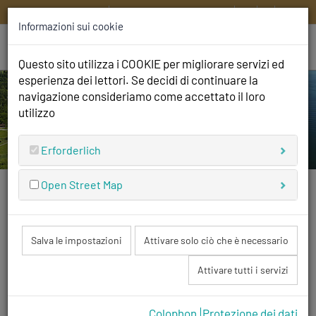
HOME
CONTATTATECI
DE
EN
IT
FR
Informazioni sui cookie
Questo sito utilizza i COOKIE per migliorare servizi ed
esperienza dei lettori. Se decidi di continuare la
navigazione consideriamo come accettato il loro
utilizzo
Erforderlich
Open Street Map
Siamo aperti
e non vediamo l'ora di darvi il benvenuto!
Salva le impostazioni
Attivare solo ciò che è necessario
Attivare tutti i servizi
Bagni
Colophon
Protezione dei dati