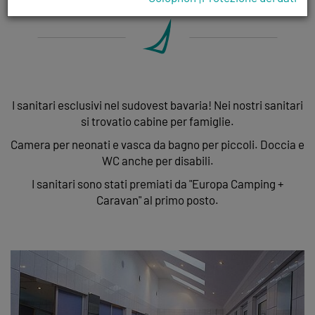
I sanitari esclusivi nel sudovest bavaria! Nei nostri sanitari
si trovatio cabine per famiglie.
Camera per neonati e vasca da bagno per piccoli. Doccia e
WC anche per disabili.
I sanitari sono stati premiati da "Europa Camping +
Caravan" al primo posto.