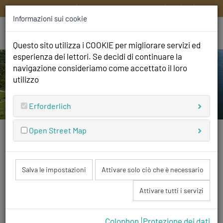
HOME
CONTATTATECI
DE
EN
IT
FR
Informazioni sui cookie
Questo sito utilizza i COOKIE per migliorare servizi ed
esperienza dei lettori. Se decidi di continuare la
navigazione consideriamo come accettato il loro
utilizzo
Erforderlich
Open Street Map
Siamo aperti
e non vediamo l'ora di darvi il benvenuto!
Salva le impostazioni
Attivare solo ciò che è necessario
Attivare tutti i servizi
Ricezione
Colophon
Protezione dei dati