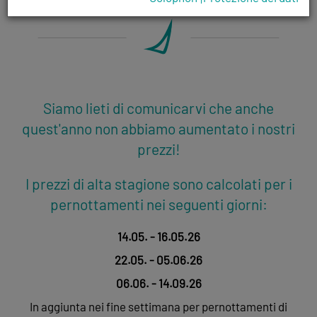
Siamo lieti di comunicarvi che anche
quest'anno non abbiamo aumentato i nostri
prezzi!
I prezzi di alta stagione sono calcolati per i
pernottamenti nei seguenti giorni:
14.05. - 16.05.26
22.05. - 05.06.26
06.06. - 14.09.26
In aggiunta nei fine settimana per pernottamenti di