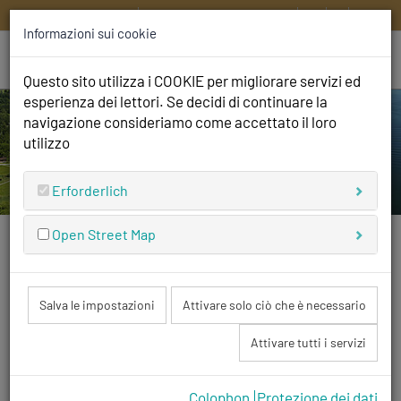
HOME
CONTATTATECI
DE
EN
IT
FR
Informazioni sui cookie
Questo sito utilizza i COOKIE per migliorare servizi ed
esperienza dei lettori. Se decidi di continuare la
navigazione consideriamo come accettato il loro
utilizzo
Erforderlich
Open Street Map
Siamo aperti
e non vediamo l'ora di darvi il benvenuto!
Salva le impostazioni
Attivare solo ciò che è necessario
Attivare tutti i servizi
Listino Prezzi
Colophon
Protezione dei dati