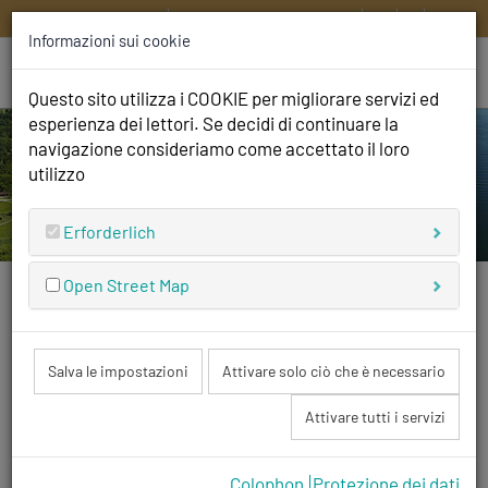
HOME
CONTATTATECI
DE
EN
IT
FR
Informazioni sui cookie
Questo sito utilizza i COOKIE per migliorare servizi ed
esperienza dei lettori. Se decidi di continuare la
navigazione consideriamo come accettato il loro
utilizzo
Erforderlich
Open Street Map
Siamo aperti
e non vediamo l'ora di darvi il benvenuto!
Salva le impostazioni
Attivare solo ciò che è necessario
Attivare tutti i servizi
Regolamento del
Colophon
Protezione dei dati